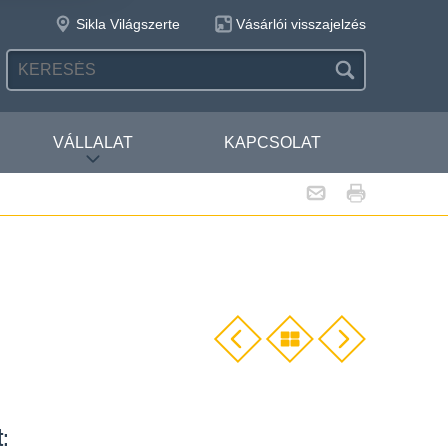
Sikla Világszerte
Vásárlói visszajelzés
VÁLLALAT
KAPCSOLAT
: