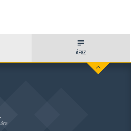
ÁFSZ
.
ére!