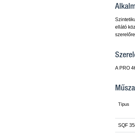
Alkal
Szintetik
ellátó k
szerelőr
Szerel
A PRO 46 
Műsza
Típus
SQF 35