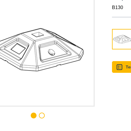
B130
Te