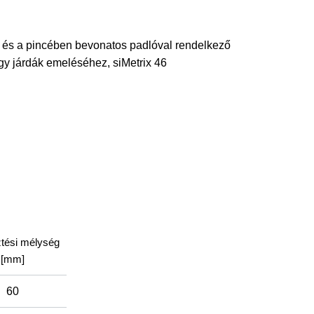
öz és a pincében bevonatos padlóval rendelkező
y járdák emeléséhez, siMetrix 46
ztési mélység
[mm]
60