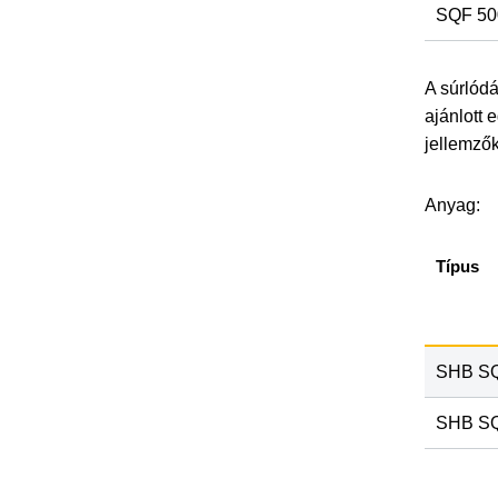
SQF 50
A súrlódá
ajánlott 
jellemzők
Anyag:
Típus
SHB SQ
SHB SQ