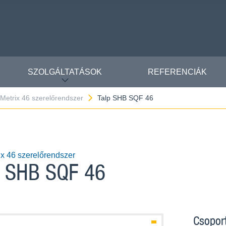
SZOLGÁLTATÁSOK
REFERENCIÁK
iMetrix 46 szerelőrendszer
Talp SHB SQF 46
ix 46 szerelőrendszer
p SHB SQF 46
Csoport