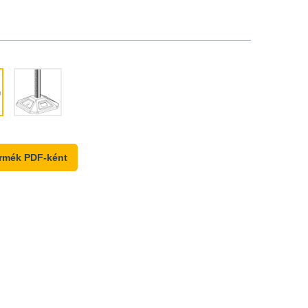
rmék PDF-ként