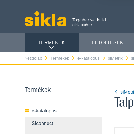
Together we build.
siklasicher.
TERMÉKEK
LETÖLTÉSEK
Kezdőlap
Termékek
e-katalógus
siMetrix
s
Termékek
siMetr
Tal
e-katalógus
Siconnect