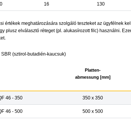
0
16
130
si értékek meghatározására szolgáló teszteket az ügyfélnek kel
egy plusz elválasztó réteget (pl. alukasírozott filc) használni. Ez
et.
SBR (sztirol-butadién-kaucsuk)
Platten-
abmessung [mm]
F 46 - 350
350 x 350
F 46 - 500
500 x 500