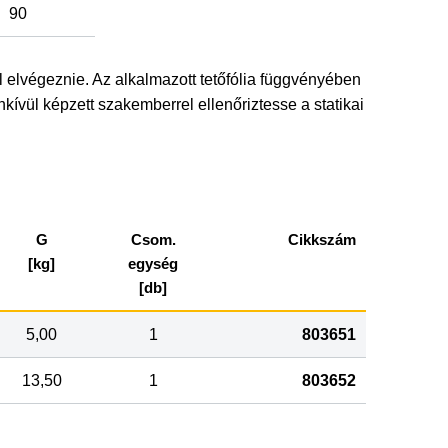
90
l elvégeznie. Az alkalmazott tetőfólia függvényében
enkívül képzett szakemberrel ellenőriztesse a statikai
G
Csom.
Cikkszám
[kg]
egység
[db]
5,00
1
803651
13,50
1
803652