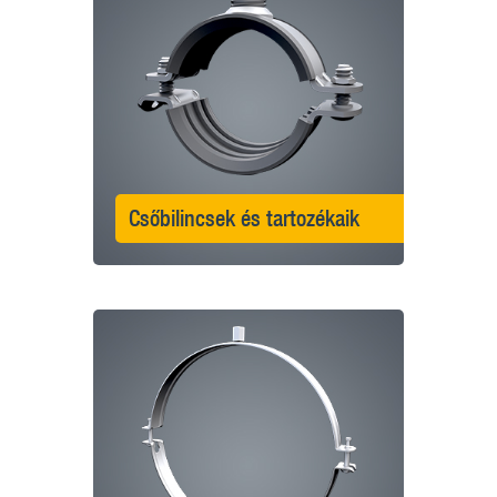
Csőbilincsek és tartozékaik