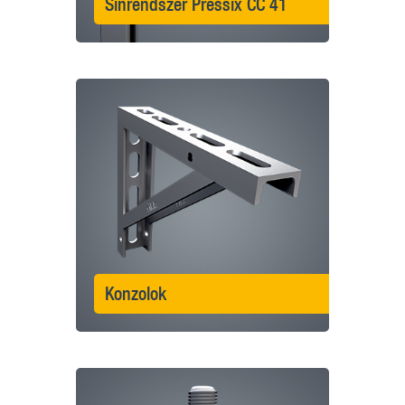
Sínrendszer Pressix CC 41
Konzolok