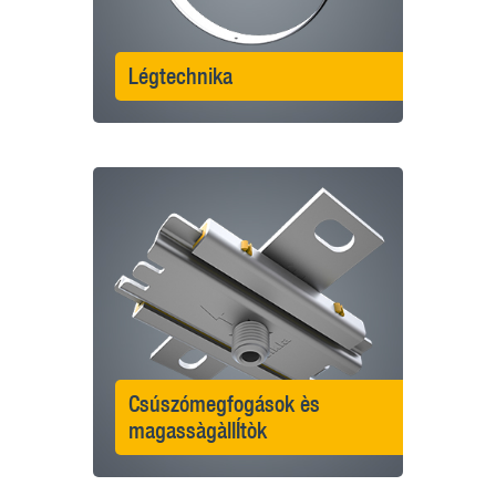
Légtechnika
Csúszómegfogások ès
magassàgàllÍtòk