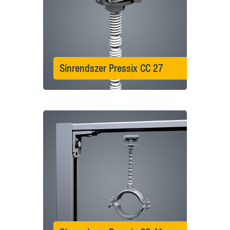
Sínrendszer Pressix CC 27