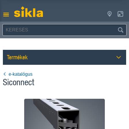
Termékek
e-katalógus
Siconnect