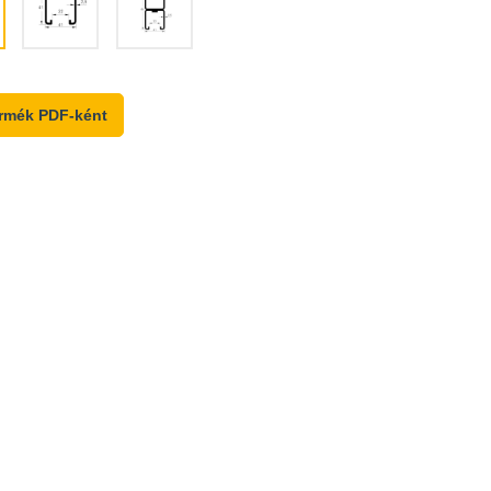
rmék PDF-ként