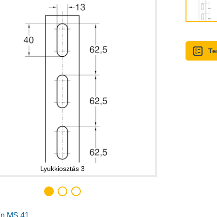
Te
Lyukkiosztás 3
ín MS 41