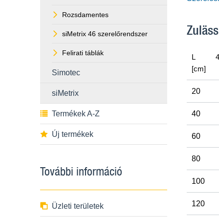
Rozsdamentes
Zuläss
siMetrix 46 szerelőrendszer
Felirati táblák
L
4
[cm]
Simotec
20
siMetrix
Termékek A-Z
40
Új termékek
60
80
További információ
100
120
Üzleti területek