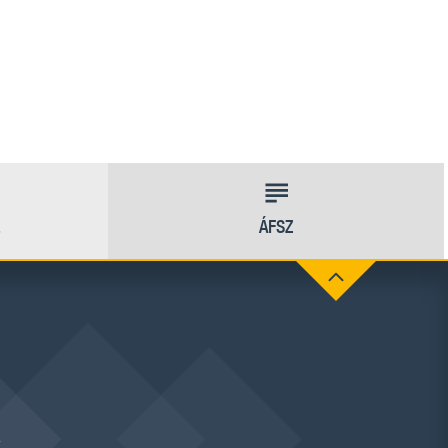
ÁFSZ
.