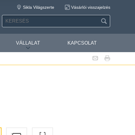
Sikla Világszerte
Vásárlói visszajelzés
VÁLLALAT
KAPCSOLAT