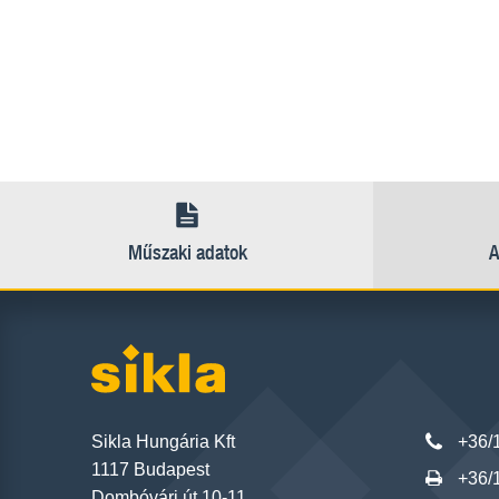
Műszaki adatok
A
Sikla Hungária Kft
+36/
1117 Budapest
+36/
Dombóvári út 10-11