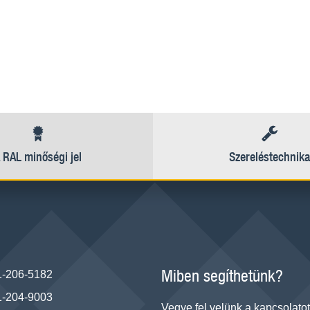
 RAL minőségi jel
Szereléstechnika
Miben segíthetünk?
1-206-5182
1-204-9003
Vegye fel velünk a kapcsolatot