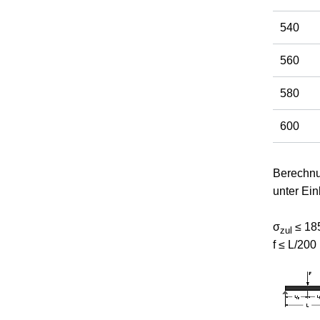
540
560
580
600
Berechn
unter Ei
σ
≤ 18
zul
f ≤ L/200