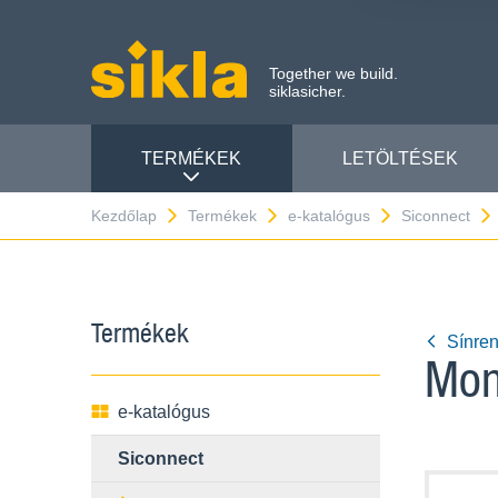
Together we build.
siklasicher.
TERMÉKEK
LETÖLTÉSEK
Kezdőlap
Termékek
e-katalógus
Siconnect
Termékek
Sínre
Mon
e-katalógus
Siconnect