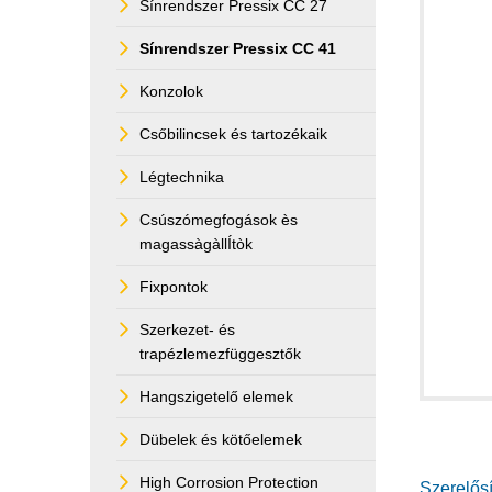
Sínrendszer Pressix CC 27
Sínrendszer Pressix CC 41
Konzolok
Csőbilincsek és tartozékaik
Légtechnika
Csúszómegfogások ès
magassàgàllÍtòk
Fixpontok
Szerkezet- és
trapézlemezfüggesztők
Hangszigetelő elemek
Dübelek és kötőelemek
High Corrosion Protection
Szerelős