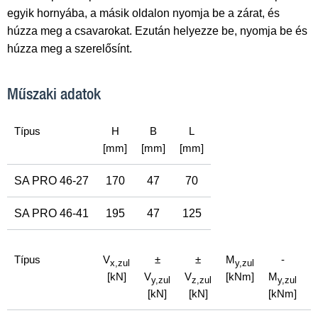
egyik hornyába, a másik oldalon nyomja be a zárat, és
húzza meg a csavarokat. Ezután helyezze be, nyomja be és
húzza meg a szerelősínt.
Műszaki adatok
Típus
H
B
L
[mm]
[mm]
[mm]
SA PRO 46-27
170
47
70
SA PRO 46-41
195
47
125
Típus
V
±
±
M
-
x,
zul
y,
zul
[kN]
V
V
[kNm]
M
y,
zul
z,
zul
y,
zul
[kN]
[kN]
[kNm]
[