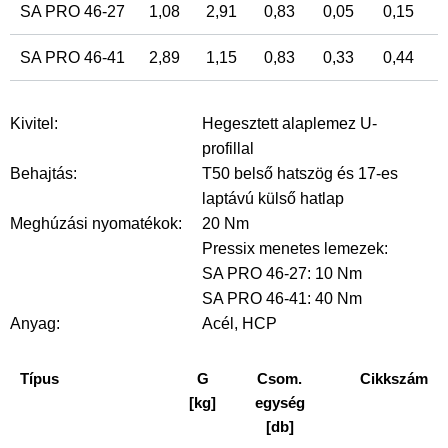
SA PRO 46-27
1,08
2,91
0,83
0,05
0,15
SA PRO 46-41
2,89
1,15
0,83
0,33
0,44
Kivitel:
Hegesztett alaplemez U-
profillal
Behajtás:
T50 belső hatszög és 17-es
laptávú külső hatlap
Meghúzási nyomatékok:
20 Nm
Pressix menetes lemezek:
SA PRO 46-27: 10 Nm
SA PRO 46-41: 40 Nm
Anyag:
Acél, HCP
Típus
G
Csom.
Cikkszám
[kg]
egység
[db]