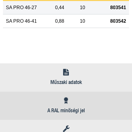
SA PRO 46-27
0,44
10
803541
SA PRO 46-41
0,88
10
803542
Műszaki adatok
A RAL minőségi jel