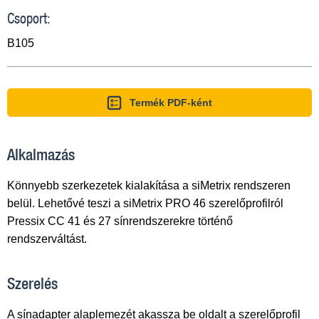
Csoport:
B105
Termék PDF-ként
Alkalmazás
Könnyebb szerkezetek kialakítása a siMetrix rendszeren
belül. Lehetővé teszi a siMetrix PRO 46 szerelőprofilról
Pressix CC 41 és 27 sínrendszerekre történő
rendszerváltást.
Szerelés
A sínadapter alaplemezét akassza be oldalt a szerelőprofil