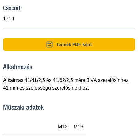
Csoport:
1714
Termék PDF-ként
Alkalmazás
Alkalmas 41/41/2,5 és 41/62/2,5 méretű VA szerelősínhez.
41 mm-es szélességű szerelősínekhez.
Műszaki adatok
M12
M16