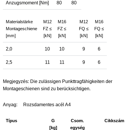
Anzugsmoment [Nm]
80
80
Materialstärke
M12
M16
M12
M16
Montageschiene
FZ ≤
FZ ≤
FQ ≤
FQ ≤
[mm]
[kN]
[kN]
[kN]
[kN]
2,0
10
10
9
6
2,5
11
11
9
6
Megjegyzés: Die zulässigen Punkttragfähigkeiten der
Montageschienen sind zu berücksichtigen.
Anyag:
Rozsdamentes acél A4
Típus
G
Csom.
Cikkszám
[kg]
egység